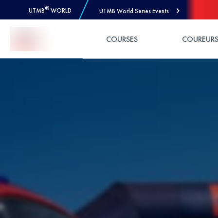
®
UTMB
WORLD
UTMB World Series Events
Skip to Content
COURSES
COUREUR