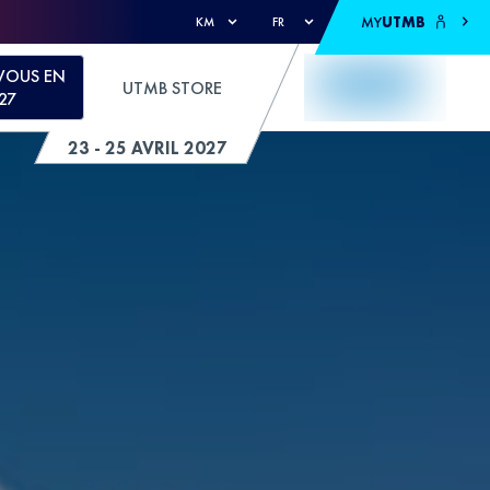
MY
UTMB
KM
FR
VOUS EN
UTMB STORE
27
23 - 25 AVRIL 2027